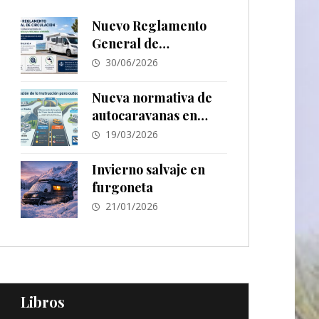
Nuevo Reglamento
General de
Circulación
30/06/2026
Nueva normativa de
autocaravanas en
España 2026: cambios
19/03/2026
en ITV,
estacionamiento y
Invierno salvaje en
señalización
furgoneta
21/01/2026
Libros