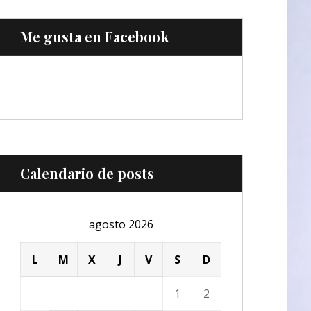
Me gusta en Facebook
Calendario de posts
agosto 2026
L
M
X
J
V
S
D
1
2