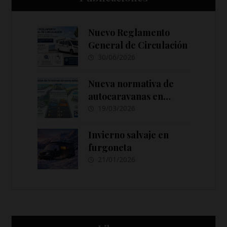
Nuevo Reglamento
General de Circulación
30/06/2026
Nueva normativa de
autocaravanas en
España 2026: cambios
19/03/2026
en ITV,
estacionamiento y
Invierno salvaje en
señalización
furgoneta
21/01/2026