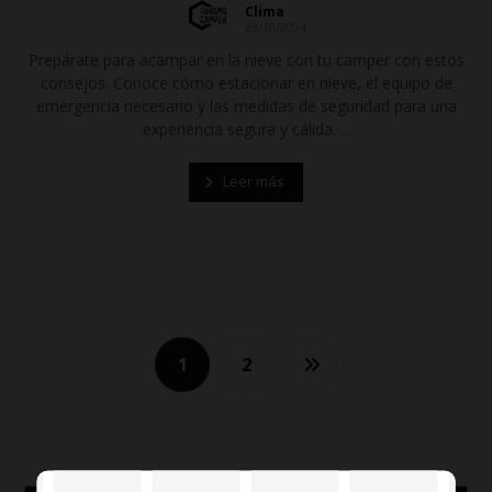
Clima
29/10/2024
Prepárate para acampar en la nieve con tu camper con estos
consejos. Conoce cómo estacionar en nieve, el equipo de
emergencia necesario y las medidas de seguridad para una
experiencia segura y cálida. ...
Leer más
1
2