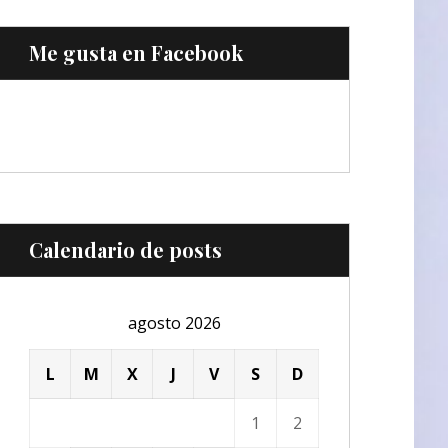
Me gusta en Facebook
Calendario de posts
agosto 2026
L
M
X
J
V
S
D
1
2