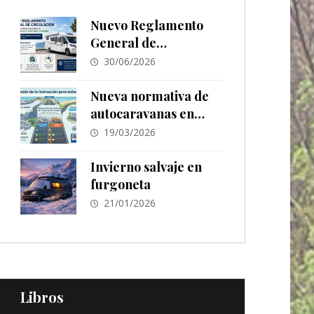
Nuevo Reglamento
General de
Circulación
30/06/2026
Nueva normativa de
autocaravanas en
España 2026: cambios
19/03/2026
en ITV,
estacionamiento y
Invierno salvaje en
señalización
furgoneta
21/01/2026
Libros