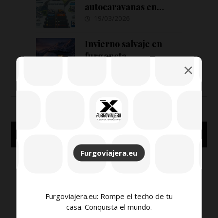
autocaravanas en
España 2026: cambios
19/03/2026
en ITV,
estacionamiento y
Invierno salvaje en
señalización
furgoneta
21/01/2026
Libros
Furgoviajera.eu
Furgoviajera.eu: Rompe el techo de tu
casa. Conquista el mundo.