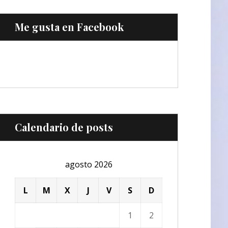
Me gusta en Facebook
Calendario de posts
agosto 2026
L
M
X
J
V
S
D
1
2