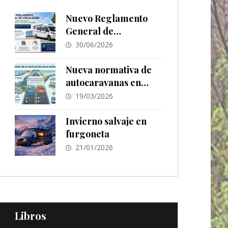
Nuevo Reglamento
General de
Circulación
30/06/2026
Nueva normativa de
autocaravanas en
España 2026: cambios
19/03/2026
en ITV,
estacionamiento y
Invierno salvaje en
señalización
furgoneta
21/01/2026
Libros