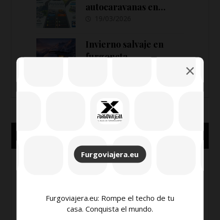
autocaravanas en
España 2026: cambios
19/03/2026
en ITV,
estacionamiento y
Invierno salvaje en
señalización
furgoneta
21/01/2026
Libros
Furgoviajera.eu
Furgoviajera.eu: Rompe el techo de tu
casa. Conquista el mundo.