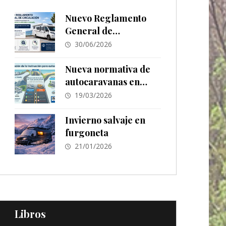
Nuevo Reglamento
General de
Circulación
30/06/2026
Nueva normativa de
autocaravanas en
España 2026: cambios
19/03/2026
en ITV,
estacionamiento y
Invierno salvaje en
señalización
furgoneta
21/01/2026
Libros