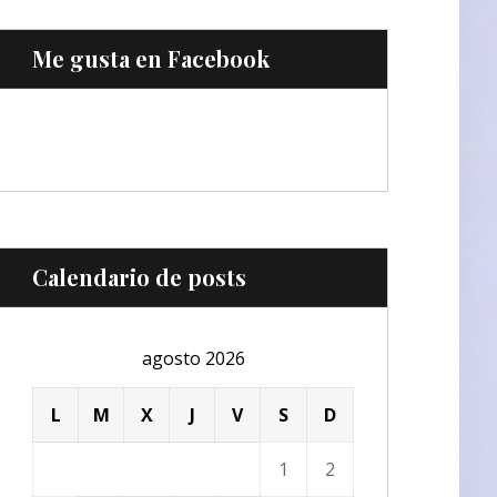
Me gusta en Facebook
Calendario de posts
agosto 2026
L
M
X
J
V
S
D
1
2